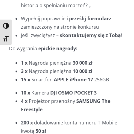
historia o spełnianiu marzeń? „
Wypełnij poprawnie i
prześlij formularz
zamieszczony na stronie konkursu
Toggle High Contrast
Jeśli zwyciężysz –
skontaktujemy się z Tobą
!
Toggle Font size
Do wygrania
epickie nagrody:
1 x
Nagroda pieniężna
30 000 zł
3 x
Nagroda pieniężna
10 000 zł
15 x
Smartfon
APPLE iPhone 17
256GB
10 x
Kamera
DJI OSMO POCKET 3
4 x
Projektor przenośny
SAMSUNG The
Freestyle
200 x
doładowanie konta numeru T-Mobile
kwotą
50 zł