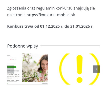
Zgłoszenia oraz regulamin konkursu znajdują się
na stronie
https://konkurst-mobile.pl/
Konkurs trwa od 01.12.2025 r. do 31.01.2026 r.
Podobne wpisy
iamy
Informacja
KONTO
dla
TWÓJ
Członków
BIZNES
ci
Banku
wej!