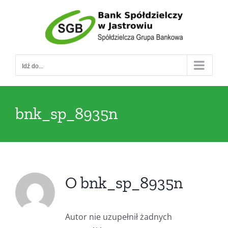
Przejdź
do
zawartości
Idź do...
bnk_sp_8935n
O
bnk_sp_8935n
Autor nie uzupełnił żadnych