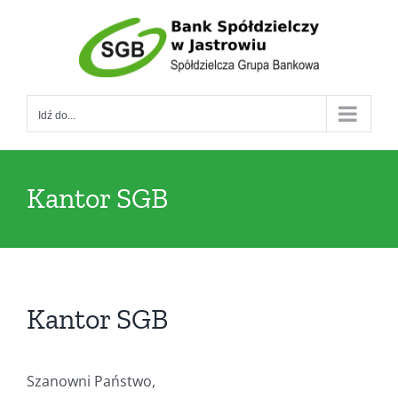
Przejdź
do
zawartości
Idź do...
Kantor SGB
Kantor SGB
Szanowni Państwo,