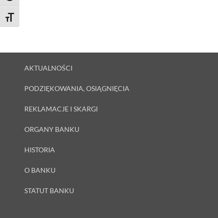
Toggle Font size
AKTUALNOŚCI
PODZIĘKOWANIA, OSIĄGNIĘCIA
REKLAMACJE I SKARGI
ORGANY BANKU
HISTORIA
O BANKU
STATUT BANKU