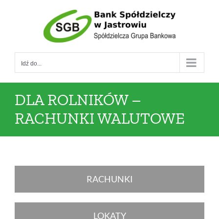
Przejdź
do
zawartości
Idź do...
DLA ROLNIKÓW –
RACHUNKI WALUTOWE
RACHUNKI
LOKATY